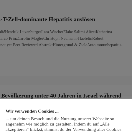
T-Zell-dominante Hepatitis auslösen
aliéHendrik LuxenburgerLara WischerElahe Salimi AlizeiKatharina
arco PrinzCarolin MoglerChristoph Neumann-HaefelinRobert
ot yet Peer Reviewed AbstraktHintergrund & ZieleAutoimmunhepatitis-
r Bevölkerung unter 40 Jahren in Israel während
dritten COVID-19-Welle
Wir verwenden Cookies ...
 L. F. Sun, Eli Jaffe & Retsef Levi Status: peer Reviewed; Mai 2022
... um deinen Besuch und die Nutzung unserer Webseite so
iesen, dass die Schlussfolgerungen…
angenehm wie möglich zu gestalten. Indem du auf „Alle
akzeptieren“ klickst, stimmst du der Verwendung aller Cookies