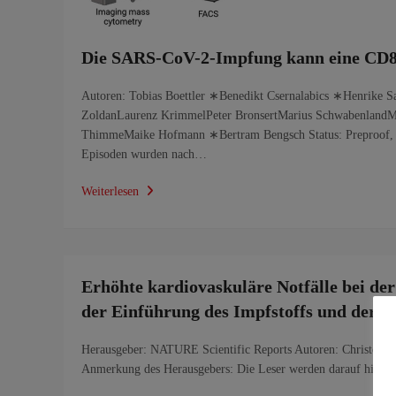
Die SARS-CoV-2-Impfung kann eine CD8-
Autoren: Tobias Boettler ∗Benedikt Csernalabics ∗Henrike S
ZoldanLaurenz KrimmelPeter BronsertMarius SchwabenlandM
ThimmeMaike Hofmann ∗Bertram Bengsch Status: Preproof, n
Episoden wurden nach…
Weiterlesen
Erhöhte kardiovaskuläre Notfälle bei de
der Einführung des Impfstoffs und der 
Herausgeber: NATURE Scientific Reports Autoren: Christopher
Anmerkung des Herausgebers: Die Leser werden darauf hingew