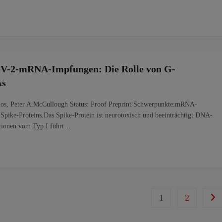
V-2-mRNA-Impfungen: Die Rolle von G-
As
os, Peter A.McCullough Status: Proof Preprint Schwerpunkte:mRNA-
Spike-Proteins.Das Spike-Protein ist neurotoxisch und beeinträchtigt DNA-
tionen vom Typ I führt…
1
2