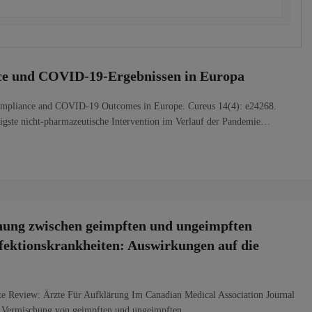
ce und COVID-19-Ergebnissen in Europa
Compliance and COVID-19 Outcomes in Europe. Cureus 14(4): e24268.
igste nicht-pharmazeutische Intervention im Verlauf der Pandemie…
ung zwischen geimpften und ungeimpften
fektionskrankheiten: Auswirkungen auf die
e Review: Ärzte Für Aufklärung Im Canadian Medical Association Journal
er Vermischung von geimpften und ungeimpften…