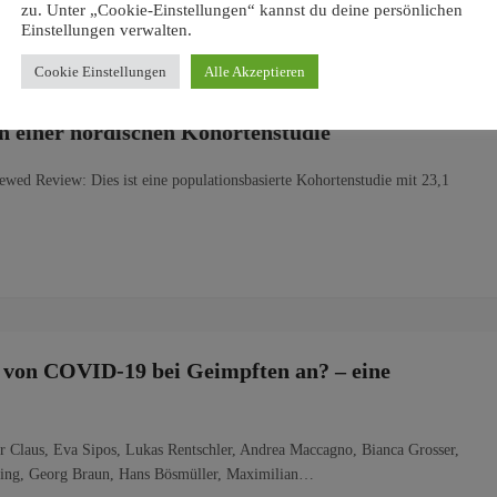
zu. Unter „Cookie-Einstellungen“ kannst du deine persönlichen
Einstellungen verwalten.
Cookie Einstellungen
Alle Akzeptieren
 einer nordischen Kohortenstudie
iewed Review: Dies ist eine populationsbasierte Kohortenstudie mit 23,1
le von COVID-19 bei Geimpften an? – eine
r Claus, Eva Sipos, Lukas Rentschler, Andrea Maccagno, Bianca Grosser,
pring, Georg Braun, Hans Bösmüller, Maximilian…