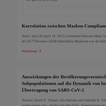
Korrelation zwischen Masken-Complian
Autor: Spira B (April 19, 2022) Correlation Between Mask 
doi:10.7759/cureus.24268 AbstraktDas Maskieren war die häuf
Weiterlesen
Auswirkungen der Bevölkerungsvermisch
Subpopulationen auf die Dynamik von In
Übertragung von SARS-CoV-2
Autoren: David N. Fisman, Afia Amoako and Ashleigh R. Tuit
wurde gestern eine „Studie“ mit dem Titel „Auswirkungen d