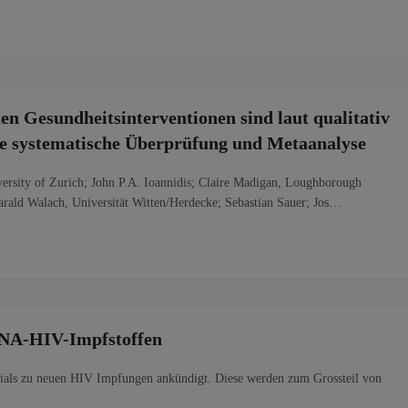
en Gesundheitsinterventionen sind laut qualitativ
ne systematische Überprüfung und Metaanalyse
versity of Zurich; John P.A. Ioannidis; Claire Madigan, Loughborough
Harald Walach, Universität Witten/Herdecke; Sebastian Sauer; Jos…
mRNA-HIV-Impfstoffen
Trials zu neuen HIV Impfungen ankündigt. Diese werden zum Grossteil von