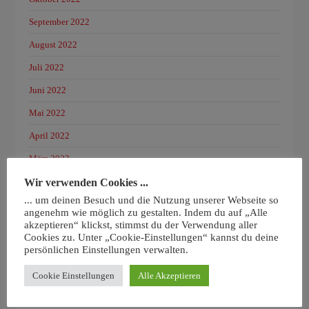
September 2022
August 2022
Juli 2022
Juni 2022
Mai 2022
April 2022
März 2022
Februar 2022
Wir verwenden Cookies ...
... um deinen Besuch und die Nutzung unserer Webseite so
Januar 2022
angenehm wie möglich zu gestalten. Indem du auf „Alle
akzeptieren“ klickst, stimmst du der Verwendung aller
Dezember 2021
Cookies zu. Unter „Cookie-Einstellungen“ kannst du deine
persönlichen Einstellungen verwalten.
November 2021
Oktober 2021
Cookie Einstellungen
Alle Akzeptieren
September 2021