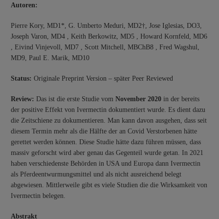
Autoren:
Pierre Kory, MD1*, G. Umberto Meduri, MD2†, Jose Iglesias, DO3,
Joseph Varon, MD4 , Keith Berkowitz, MD5 , Howard Kornfeld, MD6
, Eivind Vinjevoll, MD7 , Scott Mitchell, MBChB8 , Fred Wagshul,
MD9, Paul E. Marik, MD10
Status:
Originale Preprint Version – später Peer Reviewed
Review:
Das ist die erste Studie vom
November 2020
in der bereits
der positive Effekt von Ivermectin dokumentiert wurde. Es dient dazu
die Zeitschiene zu dokumentieren. Man kann davon ausgehen, dass seit
diesem Termin mehr als die Hälfte der an Covid Verstorbenen hätte
gerettet werden können. Diese Studie hätte dazu führen müssen, dass
massiv geforscht wird aber genau das Gegenteil wurde getan. In 2021
haben verschiedenste Behörden in USA und Europa dann Ivermectin
als Pferdeentwurmungsmittel und als nicht ausreichend belegt
abgewiesen. Mittlerweile gibt es viele Studien die die Wirksamkeit von
Ivermectin belegen.
Abstrakt