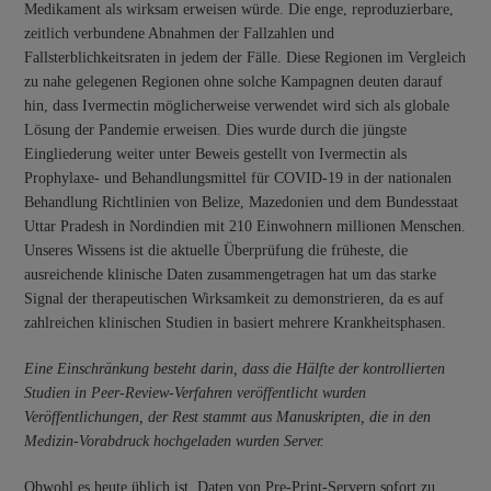
Medikament als wirksam erweisen würde. Die enge, reproduzierbare,
zeitlich verbundene Abnahmen der Fallzahlen und
Fallsterblichkeitsraten in jedem der Fälle. Diese Regionen im Vergleich
zu nahe gelegenen Regionen ohne solche Kampagnen deuten darauf
hin, dass Ivermectin möglicherweise verwendet wird sich als globale
Lösung der Pandemie erweisen. Dies wurde durch die jüngste
Eingliederung weiter unter Beweis gestellt von Ivermectin als
Prophylaxe- und Behandlungsmittel für COVID-19 in der nationalen
Behandlung Richtlinien von Belize, Mazedonien und dem Bundesstaat
Uttar Pradesh in Nordindien mit 210 Einwohnern millionen Menschen.
Unseres Wissens ist die aktuelle Überprüfung die früheste, die
ausreichende klinische Daten zusammengetragen hat um das starke
Signal der therapeutischen Wirksamkeit zu demonstrieren, da es auf
zahlreichen klinischen Studien in basiert mehrere Krankheitsphasen.
Eine Einschränkung besteht darin, dass die Hälfte der kontrollierten
Studien in Peer-Review-Verfahren veröffentlicht wurden
Veröffentlichungen, der Rest stammt aus Manuskripten, die in den
Medizin-Vorabdruck hochgeladen wurden Server.
Obwohl es heute üblich ist, Daten von Pre-Print-Servern sofort zu