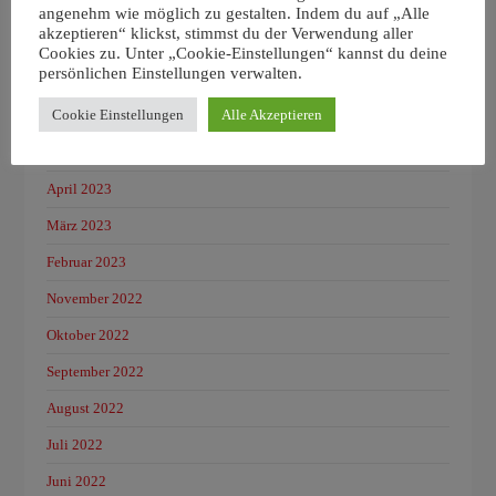
angenehm wie möglich zu gestalten. Indem du auf „Alle
SR Editor
zu
RT-PCR-Test, der auf die konservierte 5′-UTR von
akzeptieren“ klickst, stimmst du der Verwendung aller
SARS-CoV-2 abzielt, überwindet Mängel des ersten von der WHO
Cookies zu. Unter „Cookie-Einstellungen“ kannst du deine
empfohlenen RT-PCR-Tests
persönlichen Einstellungen verwalten.
Cookie Einstellungen
Alle Akzeptieren
Archiv
April 2023
März 2023
Februar 2023
November 2022
Oktober 2022
September 2022
August 2022
Juli 2022
Juni 2022