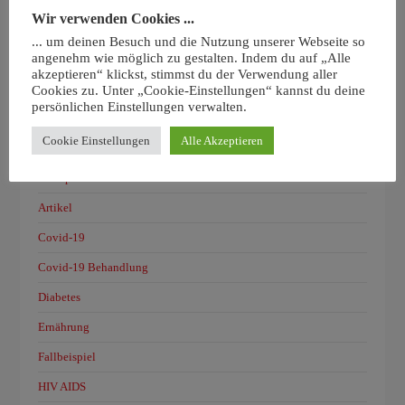
Januar 2016
Wir verwenden Cookies ...
... um deinen Besuch und die Nutzung unserer Webseite so
November 2008
angenehm wie möglich zu gestalten. Indem du auf „Alle
akzeptieren“ klickst, stimmst du der Verwendung aller
September 2008
Cookies zu. Unter „Cookie-Einstellungen“ kannst du deine
persönlichen Einstellungen verwalten.
Kategorien
Cookie Einstellungen
Alle Akzeptieren
Affenpocken
Artikel
Covid-19
Covid-19 Behandlung
Diabetes
Ernährung
Fallbeispiel
HIV AIDS