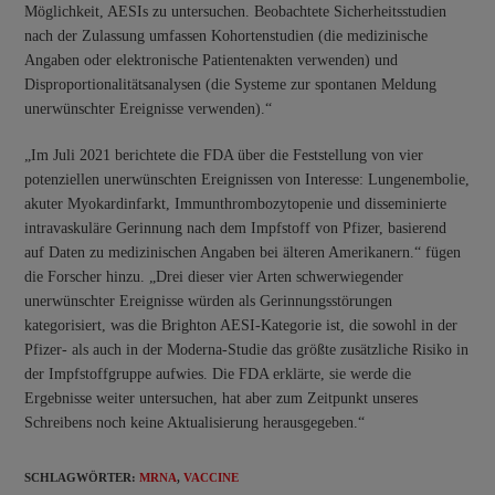
Möglichkeit, AESIs zu untersuchen. Beobachtete Sicherheitsstudien
nach der Zulassung umfassen Kohortenstudien (die medizinische
Angaben oder elektronische Patientenakten verwenden) und
Disproportionalitätsanalysen (die Systeme zur spontanen Meldung
unerwünschter Ereignisse verwenden).“
„Im Juli 2021 berichtete die FDA über die Feststellung von vier
potenziellen unerwünschten Ereignissen von Interesse: Lungenembolie,
akuter Myokardinfarkt, Immunthrombozytopenie und disseminierte
intravaskuläre Gerinnung nach dem Impfstoff von Pfizer, basierend
auf Daten zu medizinischen Angaben bei älteren Amerikanern.“ fügen
die Forscher hinzu. „Drei dieser vier Arten schwerwiegender
unerwünschter Ereignisse würden als Gerinnungsstörungen
kategorisiert, was die Brighton AESI-Kategorie ist, die sowohl in der
Pfizer- als auch in der Moderna-Studie das größte zusätzliche Risiko in
der Impfstoffgruppe aufwies. Die FDA erklärte, sie werde die
Ergebnisse weiter untersuchen, hat aber zum Zeitpunkt unseres
Schreibens noch keine Aktualisierung herausgegeben.“
SCHLAGWÖRTER
:
MRNA
,
VACCINE