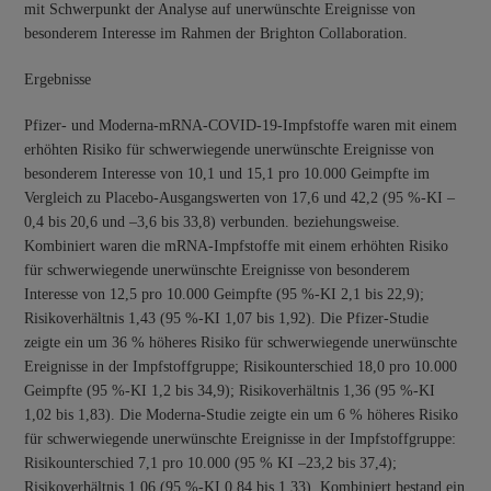
mit Schwerpunkt der Analyse auf unerwünschte Ereignisse von
besonderem Interesse im Rahmen der Brighton Collaboration.
Ergebnisse
Pfizer- und Moderna-mRNA-COVID-19-Impfstoffe waren mit einem
erhöhten Risiko für schwerwiegende unerwünschte Ereignisse von
besonderem Interesse von 10,1 und 15,1 pro 10.000 Geimpfte im
Vergleich zu Placebo-Ausgangswerten von 17,6 und 42,2 (95 %-KI –
0,4 bis 20,6 und –3,6 bis 33,8) verbunden. beziehungsweise.
Kombiniert waren die mRNA-Impfstoffe mit einem erhöhten Risiko
für schwerwiegende unerwünschte Ereignisse von besonderem
Interesse von 12,5 pro 10.000 Geimpfte (95 %-KI 2,1 bis 22,9);
Risikoverhältnis 1,43 (95 %-KI 1,07 bis 1,92). Die Pfizer-Studie
zeigte ein um 36 % höheres Risiko für schwerwiegende unerwünschte
Ereignisse in der Impfstoffgruppe; Risikounterschied 18,0 pro 10.000
Geimpfte (95 %-KI 1,2 bis 34,9); Risikoverhältnis 1,36 (95 %-KI
1,02 bis 1,83). Die Moderna-Studie zeigte ein um 6 % höheres Risiko
für schwerwiegende unerwünschte Ereignisse in der Impfstoffgruppe:
Risikounterschied 7,1 pro 10.000 (95 % KI –23,2 bis 37,4);
Risikoverhältnis 1,06 (95 %-KI 0,84 bis 1,33). Kombiniert bestand ein