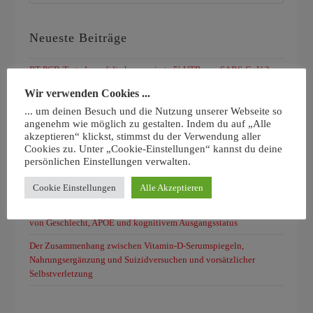
Neueste Beiträge
RT-PCR-Test, der auf die konservierte 5′-UTR von SARS-CoV-2
abzielt, überwindet Mängel des ersten von der WHO empfohlenen
Wir verwenden Cookies ...
RT-PCR-Tests
... um deinen Besuch und die Nutzung unserer Webseite so
Durch mRNA-Impfstoffe induzierte IgG4-Antikörper erzeugen eine
angenehm wie möglich zu gestalten. Indem du auf „Alle
Immuntoleranz gegenüber SARS-CoV-2-Spike-Protein durch
akzeptieren“ klickst, stimmst du der Verwendung aller
Cookies zu. Unter „Cookie-Einstellungen“ kannst du deine
Unterdrückung des Immunsystems
persönlichen Einstellungen verwalten.
Vitamin D reduziert das Risiko für Typ-2-Diabetes bei Menschen
mit Prädiabetes
Cookie Einstellungen
Alle Akzeptieren
Vitamin-D-Supplementierung und Vorfall-Demenz: Auswirkungen
von Geschlecht, APOE und kognitivem Ausgangsstatus
Der Zusammenhang zwischen Vitamin-D-Serumspiegeln,
Nahrungsergänzung und Suizidversuchen und vorsätzlicher
Selbstverletzung