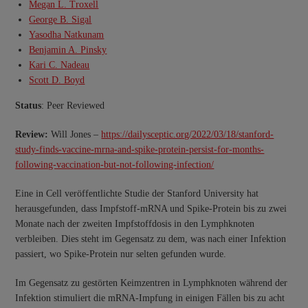
Megan L. Troxell
George B. Sigal
Yasodha Natkunam
Benjamin A. Pinsky
Kari C. Nadeau
Scott D. Boyd
Status
: Peer Reviewed
Review:
Will Jones –
https://dailysceptic.org/2022/03/18/stanford-
study-finds-vaccine-mrna-and-spike-protein-persist-for-months-
following-vaccination-but-not-following-infection/
Eine in Cell veröffentlichte Studie der Stanford University hat
herausgefunden, dass Impfstoff-mRNA und Spike-Protein bis zu zwei
Monate nach der zweiten Impfstoffdosis in den Lymphknoten
verbleiben. Dies steht im Gegensatz zu dem, was nach einer Infektion
passiert, wo Spike-Protein nur selten gefunden wurde.
Im Gegensatz zu gestörten Keimzentren in Lymphknoten während der
Infektion stimuliert die mRNA-Impfung in einigen Fällen bis zu acht