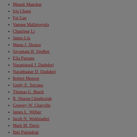
Monali Manohar
Iris Chang
Fei Gao
Vamsee Mallajosyula
Chunfeng Li
James Liu
Massa J. Shoura
Sayantani B. Sindher
Ella Parsons
Naranjargal J. Dashdorj
Naranbaatar D. Dashdorj
Robert Monroe
Geidy E. Serrano
Thomas G. Beach
R. Sharon Chinthrajah
Gregory W. Charville
James L. Wilbur
Jacob N. Wohlstadter
Mark M. Davis
Bali Pulendran