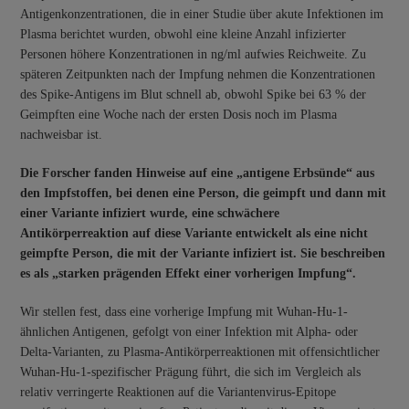
Antigenkonzentrationen, die in einer Studie über akute Infektionen im
Plasma berichtet wurden, obwohl eine kleine Anzahl infizierter
Personen höhere Konzentrationen in ng/ml aufwies Reichweite. Zu
späteren Zeitpunkten nach der Impfung nehmen die Konzentrationen
des Spike-Antigens im Blut schnell ab, obwohl Spike bei 63 % der
Geimpften eine Woche nach der ersten Dosis noch im Plasma
nachweisbar ist.
Die Forscher fanden Hinweise auf eine „antigene Erbsünde“ aus
den Impfstoffen, bei denen eine Person, die geimpft und dann mit
einer Variante infiziert wurde, eine schwächere
Antikörperreaktion auf diese Variante entwickelt als eine nicht
geimpfte Person, die mit der Variante infiziert ist. Sie beschreiben
es als „starken prägenden Effekt einer vorherigen Impfung“.
Wir stellen fest, dass eine vorherige Impfung mit Wuhan-Hu-1-
ähnlichen Antigenen, gefolgt von einer Infektion mit Alpha- oder
Delta-Varianten, zu Plasma-Antikörperreaktionen mit offensichtlicher
Wuhan-Hu-1-spezifischer Prägung führt, die sich im Vergleich als
relativ verringerte Reaktionen auf die Variantenvirus-Epitope