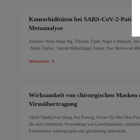
Komorbiditäten bei SARS-CoV-2-Patient
Metaanalyse
Autoren: Wern Hann Ng, Thomas Tipih, Nigel A Makoah, Jan-
Adam Taylor, Suresh Mahalingam Status: Peer Reviewed Meta 
Weiterlesen
Wirksamkeit von chirurgischen Masken o
Virusübertragung
Akriti Nanda,Ivan Hung,Ava Kwong,Vivian Chi-Mei Man,Pank
die weit verbreitete Verwendung von Gesichtsmasken, einschließ
Erkenntnisse widerspiegeln und gleichzeitig untersucht…