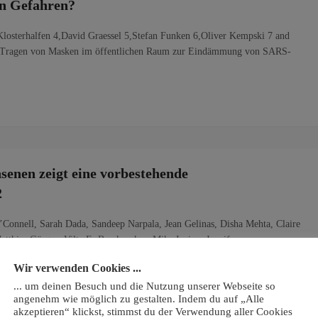
en Gefahren?
Klosterhalfen 4,David Graessel 5,Stefan Funken 6,Oliver Kempski 7 and
zum Tragen von Masken im öffentlichen Raum zur Eindämmung von SARS-
hsenen zeigt eine vorbestehende
2
’Connell, Sarah Dada, Sandeep Narpala, Jean Gelinas, Disha Mehta, Claire
thias Görges, Vilte E. Barakauskas, Mike Irvine, Jennifer
 David M. Goldfarb, Steven Pelech, Daniel C. Douek, Adrian…
Wir verwenden Cookies ...
... um deinen Besuch und die Nutzung unserer Webseite so
angenehm wie möglich zu gestalten. Indem du auf „Alle
akzeptieren“ klickst, stimmst du der Verwendung aller Cookies