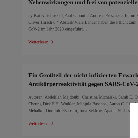
Nebenwirkungen und frei von potenziell
by Kai Kisielinski 1,Paul Giboni 2,Andreas Prescher 3,Bernd 
Oliver Hirsch 8,* AbstraktViele Länder haben die Pflicht 
CoV-2 im Jahr 2020 eingeführt…
Weiterlesen
Ein Großteil der nicht infizierten Erwac
Antikörperreaktivität gegen SARS-CoV-
Autoren: Abdelilah Majdoubi, Christina Michalski, Sarah E. O
Cheung Dirk F.H. Winkler, Manjula Basappa, Aaron C. Liu, Mat
Mehalko, Dominic Esposito, Inna Sekirov, Agatha N. Jassem,
Weiterlesen